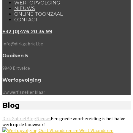
WERFOPVOLGING
NIEUWS
ONLINE TOONZAAL
CONTACT
+32 (0)476 20 35 99
info@dirkgabriel.be
Gooiken 5
9940 Ertvelde
Werfopvolging
Uw werf sneller klaar
Blog
Dirk Gabriel
Blog
Nieuws
Een goede voorbereiding is het halve
werk op de bouwwerf