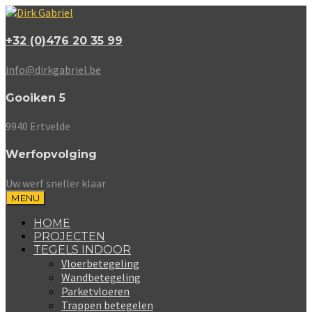
+32 (0)476 20 35 99
info@dirkgabriel.be
Gooiken 5
9940 Ertvelde
Werfopvolging
Uw werf sneller klaar
MENU
HOME
PROJECTEN
TEGELS INDOOR
Vloerbetegeling
Wandbetegeling
Parketvloeren
Trappen betegelen